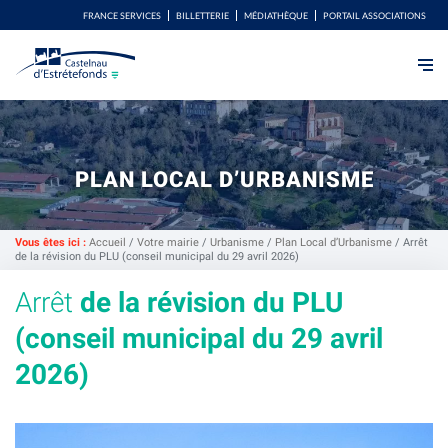
FRANCE SERVICES
BILLETTERIE
MÉDIATHÈQUE
PORTAIL ASSOCIATIONS
PLAN LOCAL D’URBANISME
Vous êtes ici :
Accueil
/
Votre mairie
/
Urbanisme
/
Plan Local d’Urbanisme
/
Arrêt
de la révision du PLU (conseil municipal du 29 avril 2026)
Arrêt
de la révision du PLU
(conseil municipal du 29 avril
2026)