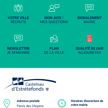
VOTRE VILLE
MON AVIS
/
SIGNALEMENT
RECRUTE
MES QUESTIONS
MAIRIE
NEWSLETTER
PLAN
QUALITÉ DE L'AIR
JE M’ABONNE
DE LA VILLE
AUJOURD'HUI
Adresse postale
Horaires d'ouverture de
votre mairie
Parvis des Citoyens