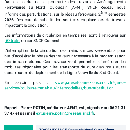
Dans le cadre de la poursuite des travaux d’Aménagements
Ferroviaires au Nord Toulousain (AFNT), SNCF Réseau nous
ème
informe des perturbations, sur le réseau ferroviaire,
2
semestre
2026
. Des cars de substitution sont mis en place lors de travaux
impactant la circulation.
Les informations de circulation en temps réel sont à retrouver sur
liO trafic
ou sur SNCF Connect
L’interruption de la circulation des trains sur ces weekends a pour
but d’accélérer la phase des travaux nécessaire à la modernisation
des infrastructures. Ces travaux vont permettre d’améliorer les
mobilités régionales pour les transports du quotidien mais aussi
dans le cadre du déploiement de la Ligne Nouvelle du Sud-Ouest.
En savoir plus :
www.garesetconnexions.sncf/fr/gares-
services/toulouse-matabiau/intermodalites/bus-substitution
Rappel : Pierre POTIN, médiateur AFNT, est joignable au 06 21 31
37 47 et par mail
ext.pierre.potin@reseau.sncf.fr
.
TRAVAUX SNCF Occitanie Nord-Ouest 2ème