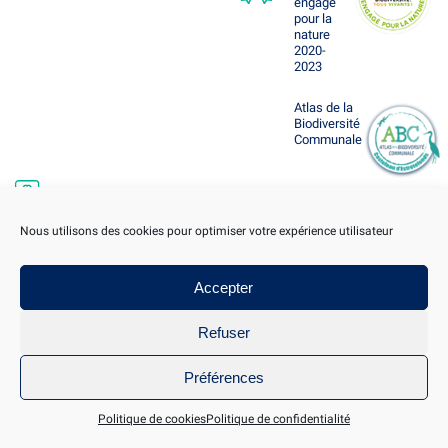
engagé
pour la
nature
2020-
2023
Atlas de la
Biodiversité
Communale
Suivez-nous
Nous utilisons des cookies pour optimiser votre expérience utilisateur
Accepter
Castelnau d'Estrétefonds appartient à la
Refuser
Communauté de Communes du Frontonnais
www.cc-dufrontonnais.fr
Préférences
Politique de cookies
Politique de confidentialité
Mentions légales
Politique de cookies
©2021