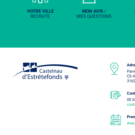
VOTRE VILLE
MON AVIS
/
RECRUTE
MES QUESTIONS
Adre
Parv
CS 4
3162
Cont
05 3
cont
Pren
Avec