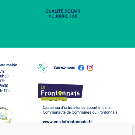
QUALITÉ DE L'AIR
AUJOURD'HUI
tre mairie
Suivez-nous
17h
18h30
-17h
18h30
4h-17h
Castelnau d'Estrétefonds appartient à la
Communauté de Communes du Frontonnais
www.cc-dufrontonnais.fr