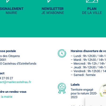
SIGNALEMENT
NEWSLETTER
PLAN
MAIRIE
JE M’ABONNE
DE LA VILLE
sse postale
Horaires d'ouverture de vo
is des Citoyens
– Lundi : 9h-12h30 / 14h-
0001
– Mardi : 9h-12h30 / 14h-
0 Castelnau d’Estrétefonds
– Mercredi : 9h-12h / 14h
– Jeudi : 9h-12h30 / 14h-
– Vendredi : 9h-12h30 / 1
act
– Samedi : fermée
4 27 05 27
act@mairiecastelnau.fr
Labels
Territoire engagé
dre un rendez-vous
pour la nature 2020-
 la mairie
2023