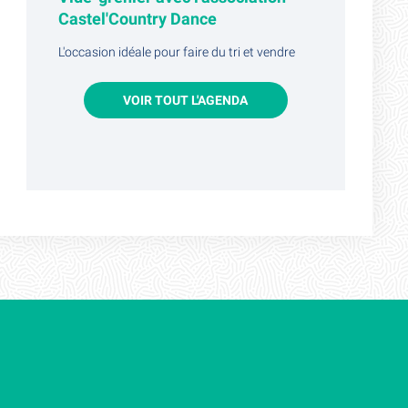
Castel'Country Dance
L'occasion idéale pour faire du tri et vendre
ce dont vous n'avez plus besoin ou bien venir
chiner et trouver la perle rare.
VOIR TOUT L'AGENDA
PLUS D'INFOS
5 juin - 26 septembre
Exposition photo : Germaine
Chaumel, profession photographe
Germaine Chaumel (1895-1982),
photographe toulousaine nous a transmis
une œuvre foisonnante de vie, comme
autant de témoignages d’une époque et
d’une histoire contemporaine tourmentée.
PLUS D'INFOS