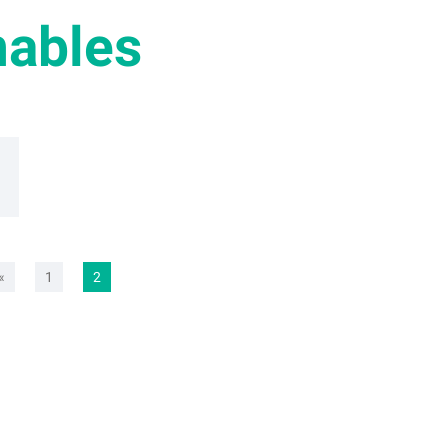
nables
«
1
2