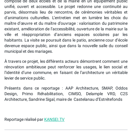
composé de deux écoles et de la mairie en un équipement public
unifié, ouvert et accessible. Le projet redonne une continuité au
parvis, désormais lieu de rencontre, de cérémonies véritables et
d’animations culturelles. L’entretien met en lumière les choix du
maître d’œuvre et du maître d’ouvrage : valorisation du patrimoine
existant, amélioration de l’accessibilité, ouverture de la mairie sur la
ville et réappropriation d’anciens espaces scolaires par les
habitants. La visite se poursuit dans le patio, ancienne cour d’école
devenue espace public, ainsi que dans la nouvelle salle du conseil
municipal et des mariages.
À travers ce projet, les différents acteurs démontrent comment une
rénovation ambitieuse peut renforcer les usages, le lien social et
l’identité d’une commune, en faisant de l’architecture un véritable
levier de service public.
Présents dans ce reportage : AAP Architecture,
SMAP,
O
ddos
Design,
P
rimo Réhabilitation,
CIMSO,
Delample VRD,
C2S
Architecture,
Sandrine Sigal, maire de Castelanau
d’Estrétefonds
Reportage réalisé par
KANSEI.TV