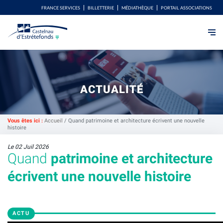
FRANCE SERVICES
BILLETTERIE
MÉDIATHÈQUE
PORTAIL ASSOCIATIONS
ACTUALITÉ
Vous êtes ici :
Accueil
/
Quand patrimoine et architecture écrivent une nouvelle
histoire
Le 02 Juil 2026
Quand
patrimoine et architecture
écrivent une nouvelle histoire
ACTU