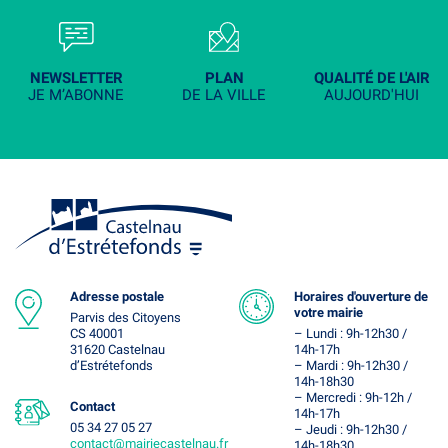
NEWSLETTER
PLAN
QUALITÉ DE L'AIR
JE M’ABONNE
DE LA VILLE
AUJOURD'HUI
Adresse postale
Horaires d'ouverture de
votre mairie
Parvis des Citoyens
CS 40001
– Lundi : 9h-12h30 /
31620 Castelnau
14h-17h
d’Estrétefonds
– Mardi : 9h-12h30 /
14h-18h30
– Mercredi : 9h-12h /
Contact
14h-17h
05 34 27 05 27
– Jeudi : 9h-12h30 /
contact@mairiecastelnau.fr
14h-18h30